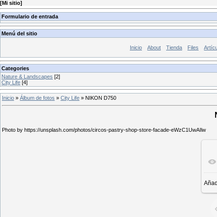
[
Mi sitio
]
Formulario de entrada
Menú del sitio
Inicio
About
Tienda
Files
Artíc
Categories
Nature & Landscapes
[2]
City Life
[4]
Inicio
»
Álbum de fotos
»
City Life
»
NIKON D750
Photo by https://unsplash.com/photos/circos-pastry-shop-store-facade-eWzC1UwAIlw
Añad
6