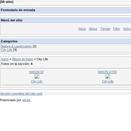
[
Mi sitio
]
Formulario de entrada
Menú del sitio
Inicio
About
Tienda
Files
Artíc
Categories
Nature & Landscapes
[2]
City Life
[4]
Inicio
»
Álbum de fotos
»
City Life
Fotos en la sección
:
4
NIKON Df
NIKON D750
City Life
City Life
Versión completa del sitio web
Potenciado por
uCoz